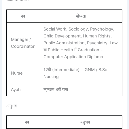
पद
योग्यता
Social Work, Sociology, Psychology,
Child Development, Human Rights,
Manager /
Public Administration, Psychiatry, Law
Coordinator
या Public Health में Graduation +
Computer Application Diploma
12वीं (Intermediate) + GNM / B.Sc
Nurse
Nursing
Ayah
न्यूनतम 8वीं पास
अनुभव
पद
अनुभव