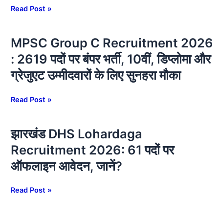
मिलेगी
पदों
Read Post »
सैलरी,
पर
जानें
बंपर
MPSC Group C Recruitment 2026
MPSC
पूरी
भर्ती,
Group
जानकारी
ग्रेजुएट
: 2619 पदों पर बंपर भर्ती, 10वीं, डिप्लोमा और
C
उम्मीदवारों
ग्रेजुएट उम्मीदवारों के लिए सुनहरा मौका
Recruitment
के
2026
लिए
:
Read Post »
शानदार
2619
मौका,
पदों
जानें?
झारखंड DHS Lohardaga
झारखंड
पर
DHS
बंपर
Recruitment 2026: 61 पदों पर
Lohardaga
भर्ती,
ऑफलाइन आवेदन, जानें?
Recruitment
10वीं,
2026:
डिप्लोमा
61
Read Post »
और
पदों
ग्रेजुएट
पर
उम्मीदवारों