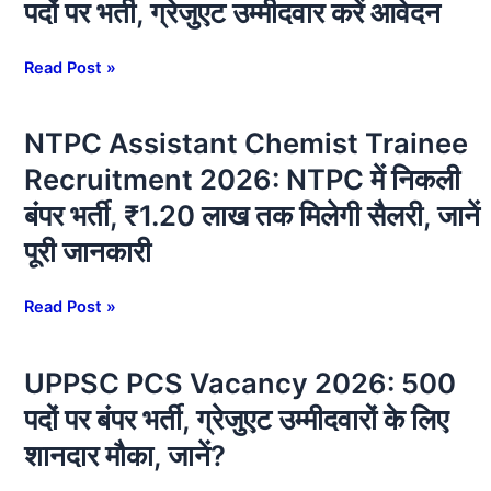
पदों पर भर्ती, ग्रेजुएट उम्मीदवार करें आवेदन
35
Recruitment
पदों
2026:
पर
बिहार
Read Post »
भर्ती
होम
भर्ती
गार्ड
NTPC Assistant Chemist Trainee
NTPC
का
में
Assistant
संक्षिप्त
65
Recruitment 2026: NTPC में निकली
Chemist
विवरण
पदों
बंपर भर्ती, ₹1.20 लाख तक मिलेगी सैलरी, जानें
Trainee
पर
Recruitment
पूरी जानकारी
भर्ती,
2026:
ग्रेजुएट
NTPC
उम्मीदवार
Read Post »
में
करें
निकली
आवेदन
बंपर
UPPSC PCS Vacancy 2026: 500
UPPSC
भर्ती,
PCS
पदों पर बंपर भर्ती, ग्रेजुएट उम्मीदवारों के लिए
₹1.20
Vacancy
शानदार मौका, जानें?
लाख
2026:
तक
500