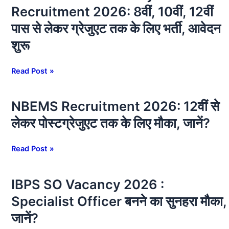
Health
पदों
Recruitment 2026: 8वीं, 10वीं, 12वीं
Society
पर
पास से लेकर ग्रेजुएट तक के लिए भर्ती, आवेदन
Recruitment
बम्पर
2026:
शुरू
भर्ती,
8वीं,
ऐसे
10वीं,
करें
Read Post »
12वीं
ऑनलाइन
पास
आवेदन
से
NBEMS Recruitment 2026: 12वीं से
NBEMS
लेकर
Recruitment
लेकर पोस्टग्रेजुएट तक के लिए मौका, जानें?
ग्रेजुएट
2026:
तक
12वीं
Read Post »
के
से
लिए
लेकर
भर्ती,
पोस्टग्रेजुएट
IBPS SO Vacancy 2026 :
IBPS
आवेदन
तक
SO
Specialist Officer बनने का सुनहरा मौका,
शुरू
के
Vacancy
लिए
जानें?
2026
मौका,