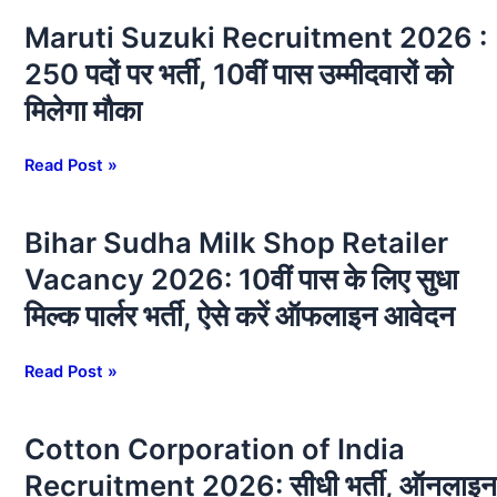
की
Maruti Suzuki Recruitment 2026 :
Maruti
बंपर
Suzuki
वैकेंसी,
250 पदों पर भर्ती, 10वीं पास उम्मीदवारों को
Recruitment
जाने
मिलेगा मौका
2026
क्या
:
है
250
Read Post »
पूरी
पदों
जानकारी
पर
Bihar Sudha Milk Shop Retailer
Bihar
भर्ती,
Sudha
10वीं
Vacancy 2026: 10वीं पास के लिए सुधा
Milk
पास
मिल्क पार्लर भर्ती, ऐसे करें ऑफलाइन आवेदन
Shop
उम्मीदवारों
Retailer
को
Vacancy
Read Post »
मिलेगा
2026:
मौका
10वीं
Cotton Corporation of India
Cotton
पास
Corporation
के
Recruitment 2026: सीधी भर्ती, ऑनलाइन
of