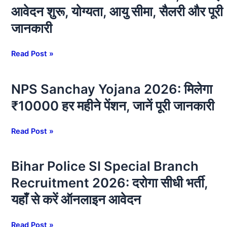
लिए
आवेदन शुरू, योग्यता, आयु सीमा, सैलरी और पूरी
India
सुधा
Recruitment
जानकारी
मिल्क
2026:
पार्लर
सीधी
भर्ती,
Read Post »
भर्ती,
ऐसे
ऑनलाइन
करें
आवेदन
NPS Sanchay Yojana 2026: मिलेगा
NPS
ऑफलाइन
शुरू,
Sanchay
आवेदन
₹10000 हर महीने पेंशन, जानें पूरी जानकारी
योग्यता,
Yojana
आयु
2026:
Read Post »
सीमा,
मिलेगा
सैलरी
₹10000
और
हर
Bihar Police SI Special Branch
Bihar
पूरी
महीने
Police
Recruitment 2026: दरोगा सीधी भर्ती,
जानकारी
पेंशन,
SI
जानें
यहाँ से करें ऑनलाइन आवेदन
Special
पूरी
Branch
जानकारी
Recruitment
Read Post »