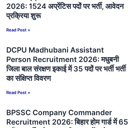
Apprentice
भर्ती,
2026: 1524 अप्रेंटिस पदों पर भर्ती, आवेदन
Recruitment
20
प्रक्रिया शुरू
2026:
अगस्त
1524
तक
अप्रेंटिस
Read Post »
करें
पदों
आवेदन
पर
DCPU Madhubani Assistant
DCPU
भर्ती,
Madhubani
आवेदन
Person Recruitment 2026: मधुबनी
Assistant
प्रक्रिया
जिला बाल संरक्षण इकाई में 35 पदों पर भर्ती भर्ती
Person
शुरू
Recruitment
का संक्षिप्त विवरण
2026:
मधुबनी
Read Post »
जिला
बाल
संरक्षण
BPSSC Company Commander
BPSSC
इकाई
Company
Recruitment 2026: बिहार होम गार्ड में 65
में
Commander