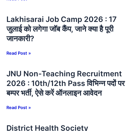
2026:
दरोगा
Lakhisarai Job Camp 2026 : 17
Lakhisarai
सीधी
Job
भर्ती,
जुलाई को लगेगा जॉब कैंप, जाने क्या है पूरी
Camp
यहाँ
जानकारी?
2026
से
:
करें
17
Read Post »
ऑनलाइन
जुलाई
आवेदन
को
JNU Non-Teaching Recruitment
JNU
लगेगा
Non-
जॉब
2026 : 10th/12th Pass विभिन्न पदों पर
Teaching
कैंप,
बम्पर भर्ती, ऐसे करें ऑनलाइन आवेदन
Recruitment
जाने
2026
क्या
:
Read Post »
है
10th/12th
पूरी
Pass
जानकारी?
District Health Society
District
विभिन्न