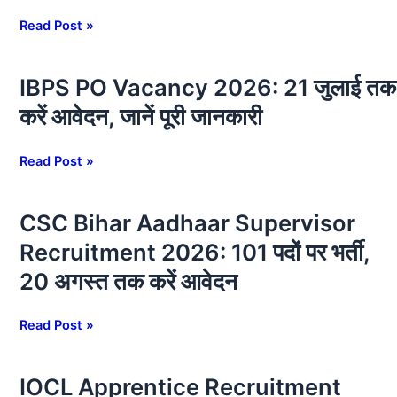
:
जानें?
Specialist
Read Post »
Officer
बनने
IBPS PO Vacancy 2026: 21 जुलाई तक
IBPS
का
PO
सुनहरा
करें आवेदन, जानें पूरी जानकारी
Vacancy
मौका,
2026:
जानें?
Read Post »
21
जुलाई
तक
CSC Bihar Aadhaar Supervisor
CSC
करें
Bihar
Recruitment 2026: 101 पदों पर भर्ती,
आवेदन,
Aadhaar
जानें
20 अगस्त तक करें आवेदन
Supervisor
पूरी
Recruitment
जानकारी
2026:
Read Post »
101
पदों
IOCL Apprentice Recruitment
IOCL
पर