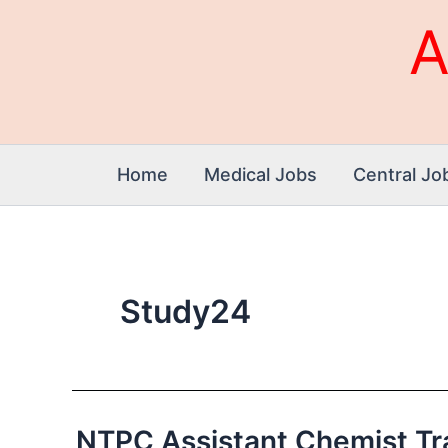
Skip
A
to
content
Home
Medical Jobs
Central Jo
Study24
NTPC Assistant Chemist Train
NTPC