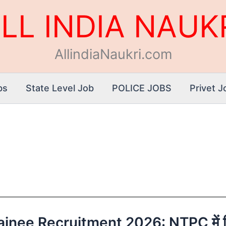
LL INDIA NAUK
AllindiaNaukri.com
bs
State Level Job
POLICE JOBS
Privet J
ee Recruitment 2026: NTPC में निकल