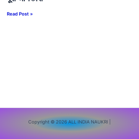
2026:
NTPC
Read Post »
में
निकली
बंपर
भर्ती,
₹1.20
लाख
तक
मिलेगी
सैलरी,
जानें
पूरी
जानकारी
Copyright © 2026 ALL INDIA NAUKRI |