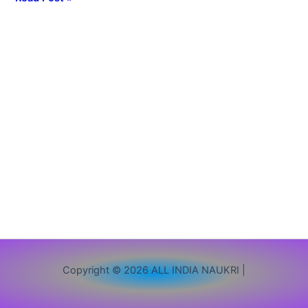
12वीं
पास
से
लेकर
ग्रेजुएट
तक
के
लिए
भर्ती,
आवेदन
शुरू
Copyright © 2026 ALL INDIA NAUKRI |