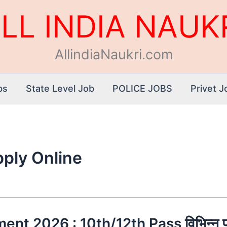
LL INDIA NAUK
AllindiaNaukri.com
bs
State Level Job
POLICE JOBS
Privet J
ply Online
026 : 10th/12th Pass विभिन्न पदों पर 