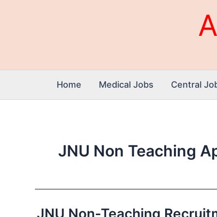
Skip
A
to
content
Home
Medical Jobs
Central Jo
JNU Non Teaching Ap
JNU Non-Teaching Recruitment 2
JNU