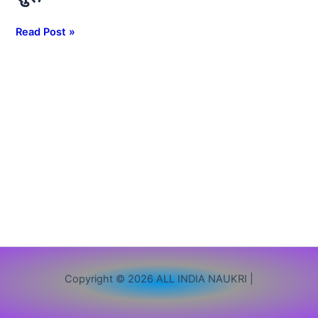
8वीं,
10वीं,
Read Post »
12वीं
पास
से
लेकर
ग्रेजुएट
तक
के
लिए
भर्ती,
आवेदन
शुरू
Copyright © 2026 ALL INDIA NAUKRI |