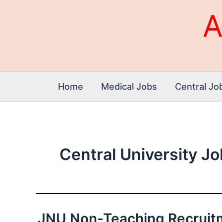
Skip
A
to
content
Home
Medical Jobs
Central Jo
Central University J
JNU Non-Teaching Recruitment 2
JNU