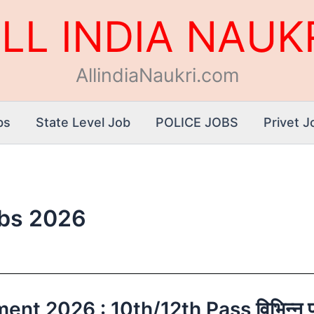
LL INDIA NAUK
AllindiaNaukri.com
bs
State Level Job
POLICE JOBS
Privet J
obs 2026
026 : 10th/12th Pass विभिन्न पदों पर 