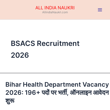
Skip
ALL INDIA NAUKRI
to
AllindiaNaukri.com
content
BSACS Recruitment
2026
Bihar Health Department Vacancy
Bihar
Health
2026: 196+ पदों पर भर्ती, ऑनलाइन आवेदन
Department
शुरू
Vacancy
2026: