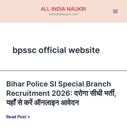
Skip
ALL INDIA NAUKRI
to
AllindiaNaukri.com
content
bpssc official website
Bihar Police SI Special Branch
Bihar
Police
Recruitment 2026: दरोगा सीधी भर्ती,
SI
यहाँ से करें ऑनलाइन आवेदन
Special
Branch
Recruitment
Read Post »
2026: