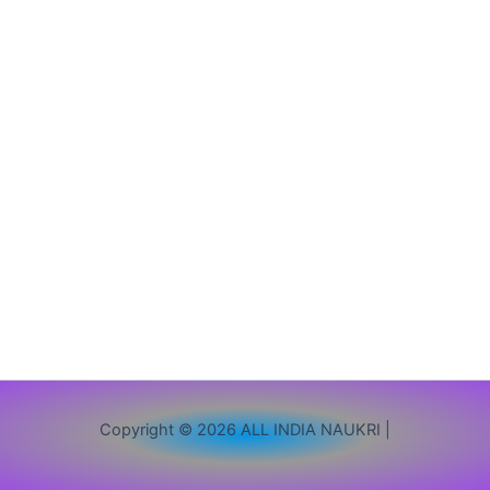
दरोगा
सीधी
भर्ती,
यहाँ
से
करें
ऑनलाइन
आवेदन
Copyright © 2026 ALL INDIA NAUKRI |