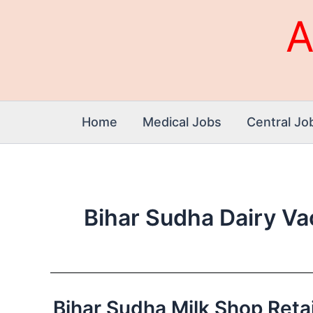
Skip
A
to
content
Home
Medical Jobs
Central Jo
Bihar Sudha Dairy V
Bihar Sudha Milk Shop Retailer 
Bihar