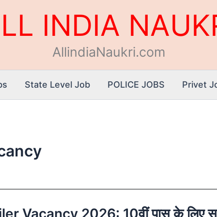
LL INDIA NAUK
AllindiaNaukri.com
bs
State Level Job
POLICE JOBS
Privet J
acancy
Vacancy 2026: 10वीं पास के लिए सुधा मि