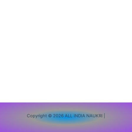
दरोगा
सीधी
भर्ती,
यहाँ
से
करें
ऑनलाइन
आवेदन
Copyright © 2026 ALL INDIA NAUKRI |