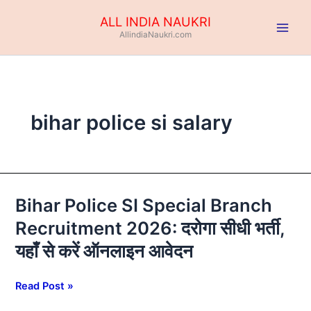
Skip
ALL INDIA NAUKRI
to
AllindiaNaukri.com
content
bihar police si salary
Bihar Police SI Special Branch
Bihar
Police
Recruitment 2026: दरोगा सीधी भर्ती,
SI
यहाँ से करें ऑनलाइन आवेदन
Special
Branch
Recruitment
Read Post »
2026: